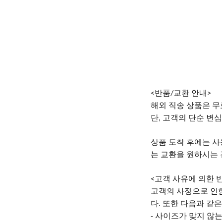
반품
교환 안내
<
/
>
해외
직송
상품은
무
단
고객의 단순 변심
,
상품
도착
후에는
사
는 교환을 원하시는
고객 사유에 의한 
<
고객의
사정으로
인
다
또한 다음과 같
.
사이즈가 맞지 않는
-