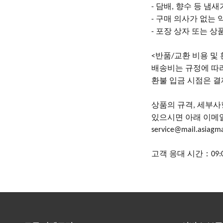
담배
향수 등 냄새
-
,
구매 의사가 없는 
-
포장 상자 또는 상
-
반품
교환 비용 및
<
/
배송비는
규정에
따
환불 입금 시점은 결
상품의
규격
세부사
,
있으시면 아래 이메
service@mail.asiagm
고객
응대
시간：
09: