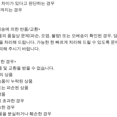
 차이가 있다고 판단하는 경우
느껴지는 경우
배송에 의한 반품
교환
/
>
품의
품질상
문제
파손
오염
불량
또는 오배송이 확인된 경우
당
(
,
,
)
,
환을 처리해 드립니다
가능한 한 빠르게 처리해 드릴 수 있도록 문
.
문의해 주시기 바랍니다
.
한 경우
>
품
및
교환을
받을
수
없습니다
.
의 상품
속품이 누락된 상품
또는 파손된 상품
상품
 초과한 경우
송한 경우
품을 분실하거나 훼손한 경우